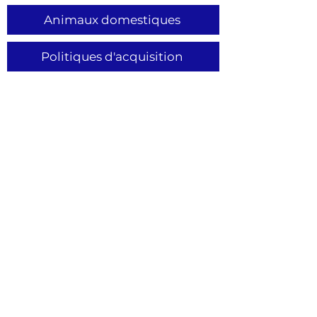
Animaux domestiques
Politiques d'acquisition
CONTACT
50 Government Ro
ad, PO Box 100
Opasatika, Ontario P0L 1Z0