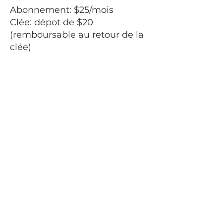
Abonnement: $25/mois
Clée: dépot de $20
(remboursable au retour de la
clée)
CONTACT
50 Government Ro
ad, PO Box 100
Opasatika, Ontario P0L 1Z0
(705) 369-4531
contact@opasatika.net
HEURES D'OUVERTURE
Du mardi au jeudi
9 h – 16 h